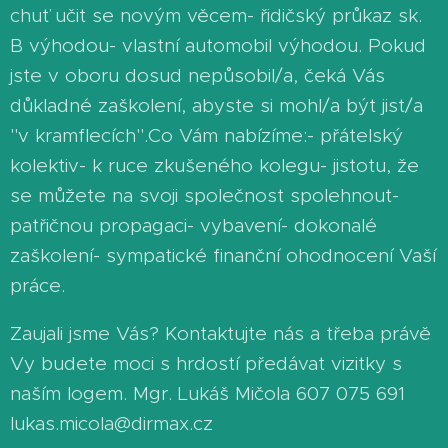
chuť učit se novým věcem- řidičský průkaz sk.
B výhodou- vlastní automobil výhodou. Pokud
jste v oboru dosud nepůsobil/a, čeká Vás
důkladné zaškolení, abyste si mohl/a být jist/a
"v kramflecích".Co Vám nabízíme:- přátelský
kolektiv- k ruce zkušeného kolegu- jistotu, že
se můžete na svoji společnost spolehnout-
patřičnou propagaci- vybavení- dokonalé
zaškolení- sympatické finanční ohodnocení Vaší
práce.
Zaujali jsme Vás? Kontaktujte nás a třeba právě
Vy budete moci s hrdostí předávat vizitky s
naším logem. Mgr. Lukáš Mičola 607 075 691
lukas.micola@dirmax.cz