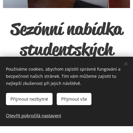
Sezónní nabídka
studentských
pronájmů!!!
Používáme cookies, abychom zajistili správné fungování a
bezpečnost našich stránek. Tím vám můžeme zajistit tu
nejlepší zkušenost při jejich návštěvě.
V naší nabídce nově naleznete
Přijmout nezbytné
Přijmout vše
mnoho nabídek studentského
Otevřít pokročilá nastavení