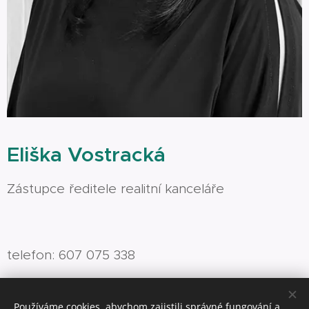
Eliška Vostracká
Zástupce ředitele realitní kanceláře
telefon: 607 075 338
e-mail:
eliska.vostracka@dirmax.cz
Používáme cookies, abychom zajistili správné fungování a