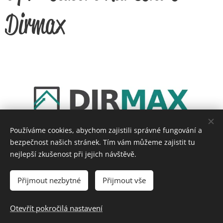
Dirmax
Používáme cookies, abychom zajistili správné fungování a
bezpečnost našich stránek. Tím vám můžeme zajistit tu
nejlepší zkušenost při jejich návštěvě.
Dirmax Reality s.r.o., Klatovská třída 125, 320 00 Plzeň, +420
Přijmout nezbytné
379 428 449
Přijmout vše
© Dirmax Reality s.r.o. 2016
Otevřít pokročilá nastavení
GDPR
Whistleblowing
Cookies