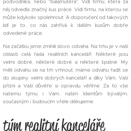
podvodníka, nebo "balamutéra". Vidí firmu, která za
něj odvedla značný kus práce. Vidí firmu, na kterou se
může kdykoliv spolehnout. A doporučení od takových
lidí je to, co nás zahřívá k dalším kusům dobře
odvedené práce.
Na začátku jsme zmínili slovo odvaha. Na trhu je v naší
oblasti celá řada realitních kanceláří. Některé jsou
velmi dobré, některé dobré a některé špatné. My
měli odvahu se na trh vrhnout, máme odvahu řadit se
do skupiny velmi dobrých kanceláří a díky Vám, Vaší
přízni a Vaší důvěře si opravdu věříme. Za to vše
našemu týmu i Vám, našim klientům bývalým,
současným i budoucím vřele děkujeme.
tým realitní kanceláře