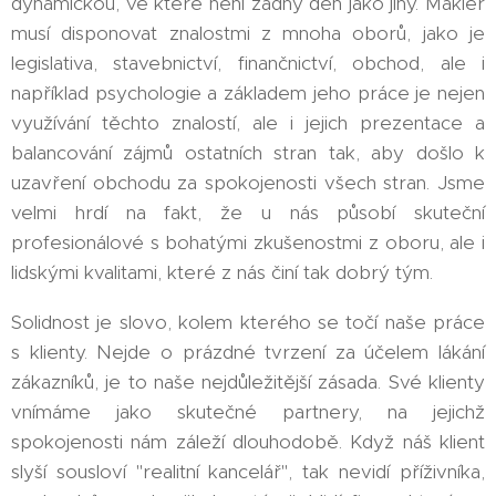
dynamickou, ve které není žádný den jako jiný. Makléř
musí disponovat znalostmi z mnoha oborů, jako je
legislativa, stavebnictví, finančnictví, obchod, ale i
například psychologie a základem jeho práce je nejen
využívání těchto znalostí, ale i jejich prezentace a
balancování zájmů ostatních stran tak, aby došlo k
uzavření obchodu za spokojenosti všech stran. Jsme
velmi hrdí na fakt, že u nás působí skuteční
profesionálové s bohatými zkušenostmi z oboru, ale i
lidskými kvalitami, které z nás činí tak dobrý tým.
Solidnost je slovo, kolem kterého se točí naše práce
s klienty. Nejde o prázdné tvrzení za účelem lákání
zákazníků, je to naše nejdůležitější zásada. Své klienty
vnímáme jako skutečné partnery, na jejichž
spokojenosti nám záleží dlouhodobě. Když náš klient
slyší sousloví "realitní kancelář", tak nevidí příživníka,