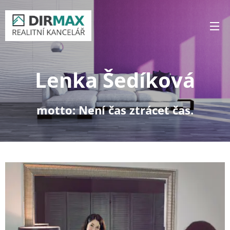
Lenka Šedíková
motto: Není čas ztrácet čas.